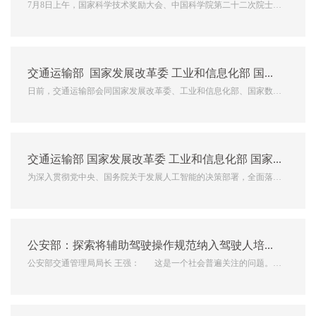
7月8日上午，国家科学技术奖励大会、中国科学院第二十二次院士大
会和中国工程院第十八次院士大会、中国科学技术协会第十一次全国
代表大会在北京人民大会堂隆重召开。中共中央总书记、国家主席、
中央军委主席习近平出席大会并发表重要讲话。他强调，“十五五...
交通运输部 国家发展改革委 工业和信息化部 国家数据局 国家铁路局 中国民用航空局 国家邮政局《关于“人工智能+交通运输”的实施意见》政策解读
日前，交通运输部会同国家发展改革委、工业和信息化部、国家数据
局、国家铁路局、中国民用航空局、国家邮政局发布了《关于“人工
智能+交通运输”的实施意见》（交科技发〔2025〕92号，以下简称
《实施意见》）。为便于社会各界更好地理解相关内容，切实...
交通运输部 国家发展改革委 工业和信息化部 国家数据局 国家铁路局 中国民用航空局 国家邮政局关于“人工智能+交通运输”的实施意见
为深入贯彻党中央、国务院关于发展人工智能的决策部署，全面落实
《交通强国建设纲要》《国家综合立体交通网规划纲要》和《国务院
关于深入实施“人工智能+”行动的意见》，加快推动人工智能在交通
运输领域规模化创新应用，现提出如下实施意见。一、总体要求以...
公安部：探索将辅助驾驶操作规范纳入驾驶人培训和考试范围
公安部交通管理局局长 王强： 这是一个社会普遍关注的问题。据
我们了解，目前我国市场上销售的汽车搭载的“智驾”系统都不具备
“自动驾驶”功能。这些“智驾...