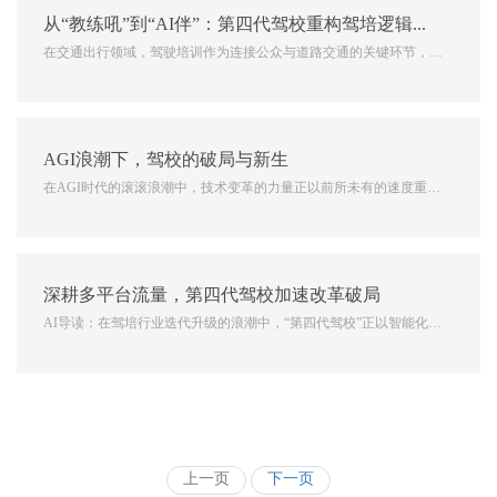
从“教练吼”到“AI伴”：第四代驾校重构驾培逻辑，文明驾驶培养有新招
在交通出行领域，驾驶培训作为连接公众与道路交通的关键环节，其
模式的演进深刻影响着道路安全与出行体验。随着人工智能、大数据
等前沿技术的飞速发展，驾培行业正经历着从传统模式向智能化、个
性化、终身化的深刻变革，第四代驾校应运而生，成为这场变革的
AGI浪潮下，驾校的破局与新生
核...
在AGI时代的滚滚浪潮中，技术变革的力量正以前所未有的速度重塑
着各行各业，驾培行业也不例外。作为驾培行业的核心主体，驾校正
处于这场技术革命与商业模式转变的风口浪尖，面临着前所未有的机
遇与挑战。技术革命：AI重塑驾培体验AI技术在驾培领域的应...
深耕多平台流量，第四代驾校加速改革破局
AI导读：在驾培行业迭代升级的浪潮中，“第四代驾校”正以智能化为
内核、流量化为引擎，加速重构行业格局。做好小红书、皮皮虾、抖
音、快手等平台的流量运营，已成为驾校突破传统盈利天花板、实现
收益倍增的关键路径，推动行业从“线下获客”向“线上线下深...
上一页
下一页