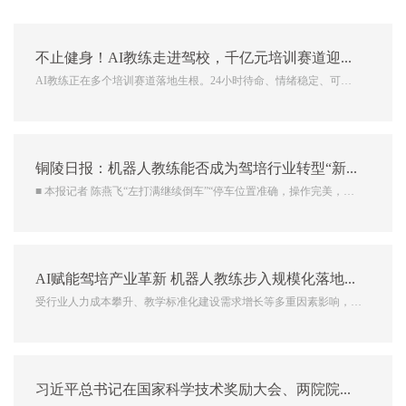
不止健身！AI教练走进驾校，千亿元培训赛道迎来新变化
AI教练正在多个培训赛道落地生根。24小时待命、情绪稳定、可以
随时提供标准化教学服务，这不再只是健身私教的理想标签，人工智
能教练，正在改造整个培训行业。不少人已经体验过健身领域AI教
练带来的便利。在健身APP录入身高体重、运动目标，短短一分...
铜陵日报：机器人教练能否成为驾培行业转型“新引擎”
■ 本报记者 陈燕飞“左打满继续倒车”“停车位置准确，操作完美，继
续努力”……5月6日，在铜陵顺达驾校训练场内，学员汪顺雨正在进
行科目二场地练习，这些专业的操作提示并非来自人工教练，而是来
自机器人教练。作为我市首家智慧驾...
AI赋能驾培产业革新 机器人教练步入规模化落地新阶段
受行业人力成本攀升、教学标准化建设需求增长等多重因素影响，我
国驾培行业数字化转型步伐持续加快。随着“人工智能+”行动深入实
施，智能机器人教练已经从示范试点逐步转向规模化应用，在国内多
地驾校投入教学实践，应用场景也由科目二场地训练，拓展到科目...
习近平总书记在国家科学技术奖励大会、两院院士大会、中国科协第十一次全国代表大会上的重要讲话在我省青年科技工作者中引发强烈反响